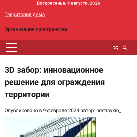
Перейти
Воскресенье, 9 августа, 2026
к
Территория дома
содержимому
Организация пространства
3D забор: инновационное
решение для ограждения
территории
Опубликовано в
9 февраля 2024
автор:
pristroykin_