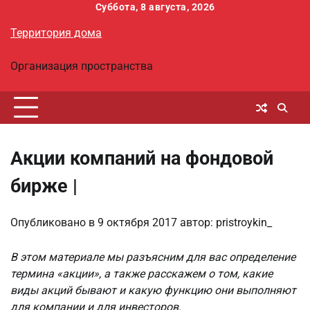
Перейти
Суббота, 8 августа, 2026
к
Территория дома
содержимому
Организация пространства
Акции компаний на фондовой
бирже |
Опубликовано в
9 октября 2017
автор:
pristroykin_
В этом материале мы разъясним для вас определение
термина «акции», а также расскажем о том, какие
виды акций бывают и какую функцию они выполняют
для компании и для инвесторов.