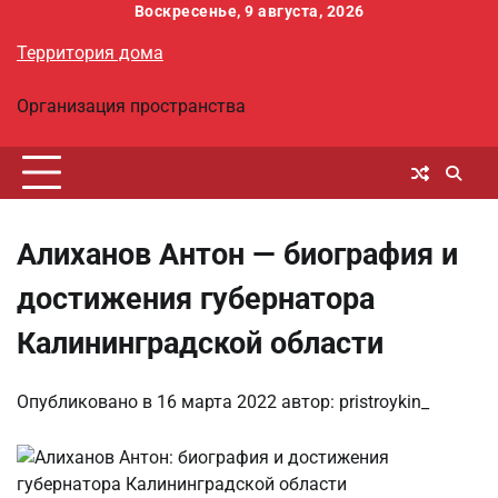
Перейти
Воскресенье, 9 августа, 2026
к
Территория дома
содержимому
Организация пространства
Алиханов Антон — биография и
достижения губернатора
Калининградской области
Опубликовано в
16 марта 2022
автор:
pristroykin_