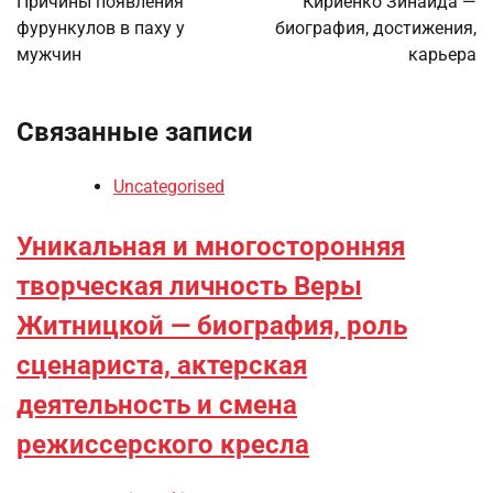
Причины появления
Кириенко Зинаида —
фурункулов в паху у
биография, достижения,
записям
мужчин
карьера
Связанные записи
Uncategorised
Уникальная и многосторонняя
творческая личность Веры
Житницкой — биография, роль
сценариста, актерская
деятельность и смена
режиссерского кресла