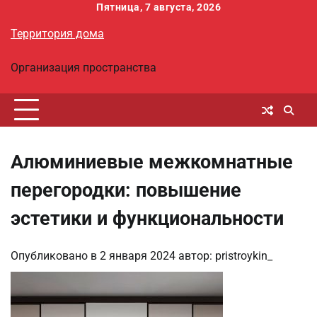
Перейти
Пятница, 7 августа, 2026
к
Территория дома
содержимому
Организация пространства
Алюминиевые межкомнатные
перегородки: повышение
эстетики и функциональности
Опубликовано в
2 января 2024
автор:
pristroykin_