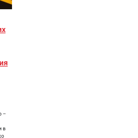
их
ия
р –
и в
ко