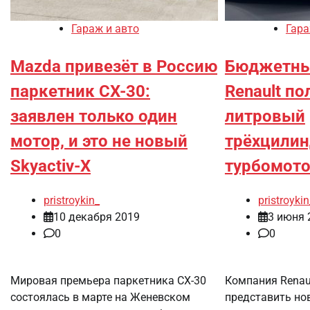
Гараж и авто
Гара
Mazda привезёт в Россию
Бюджетны
паркетник CX-30:
Renault по
заявлен только один
литровый
мотор, и это не новый
трёхцили
Skyactiv-X
турбомот
pristroykin_
pristroykin
10 декабря 2019
3 июня 
0
0
Мировая премьера паркетника CX-30
Компания Renau
состоялась в марте на Женевском
представить н