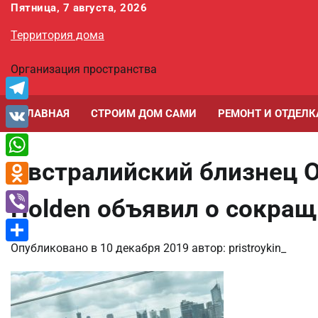
Перейти
Пятница, 7 августа, 2026
к
Территория дома
содержимому
Организация пространства
Telegram
ГЛАВНАЯ
СТРОИМ ДОМ САМИ
РЕМОНТ И ОТДЕЛК
VK
Австралийский близнец Op
WhatsApp
Odnoklassniki
Holden объявил о сокра
Viber
Опубликовано в
10 декабря 2019
автор:
pristroykin_
Отправить