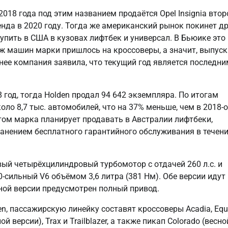
018 года под этим названием продаётся Opel Insignia втор
нда в 2020 году. Тогда же американский рынок покинет д
купить в США в кузовах лифтбек и универсал. В Бьюике это
аж машин марки пришлось на кроссоверы, а значит, выпус
нее компания заявила, что текущий год является последни
год, тогда Holden продал 94 642 экземпляра. По итогам
ло 8,7 тыс. автомобилей, что на 37% меньше, чем в 2018-о
этом марка планирует продавать в Австралии лифтбеки,
ранением бесплатного гарантийного обслуживания в течени
ый четырёхцилиндровый турбомотор с отдачей 260 л.с. и
ильный V6 объёмом 3,6 литра (381 Нм). Обе версии идут 
ной версии предусмотрен полный привод.
en, пассажирскую линейку составят кроссоверы Acadia, Equ
версии), Trax и Trailblazer, а также пикап Colorado (весно