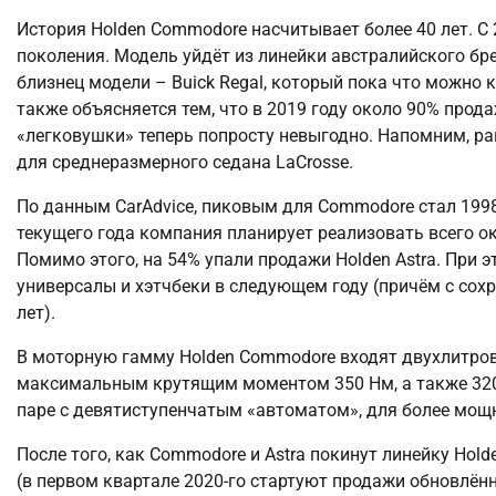
История Holden Commodore насчитывает более 40 лет. С 2
поколения. Модель уйдёт из линейки австралийского бре
близнец модели – Buick Regal, который пока что можно 
также объясняется тем, что в 2019 году около 90% прод
«легковушки» теперь попросту невыгодно. Напомним, ра
для среднеразмерного седана LaСrosse.
По данным СarAdvice, пиковым для Commodore стал 1998 
текущего года компания планирует реализовать всего око
Помимо этого, на 54% упали продажи Holden Astra. При 
универсалы и хэтчбеки в следующем году (причём с сох
лет).
В моторную гамму Holden Commodore входят двухлитров
максимальным крутящим моментом 350 Нм, а также 320-с
паре с девятиступенчатым «автоматом», для более мощ
После того, как Commodore и Astra покинут линейку Hold
(в первом квартале 2020-го стартуют продажи обновлённой 