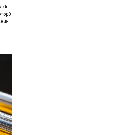
ack:
отор
жний