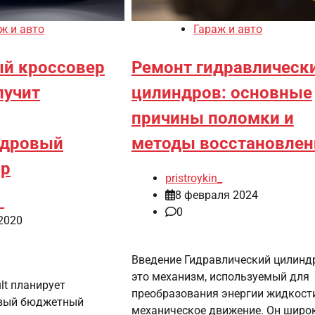
ж и авто
Гараж и авто
й кроссовер
Ремонт гидравлическ
лучит
цилиндров: основные
причины поломки и
ндровый
методы восстановлен
ор
pristroykin_
8 февраля 2024
_
0
2020
Введение Гидравлический цилинд
это механизм, используемый для
lt планирует
преобразования энергии жидкост
овый бюджетный
механическое движение. Он широ