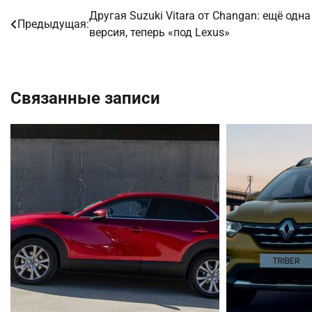
Другая Suzuki Vitara от Changan: ещё одна
Навигация
Предыдущая:
версия, теперь «под Lexus»
по
записям
Связанные записи