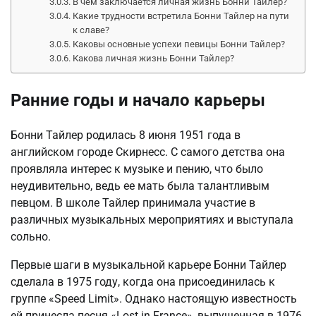
В чем заключается личная жизнь Бонни Тайлер?
Какие трудности встретила Бонни Тайлер на пути
к славе?
Каковы основные успехи певицы Бонни Тайлер?
Какова личная жизнь Бонни Тайлер?
Ранние годы и начало карьеры
Бонни Тайлер родилась 8 июня 1951 года в
английском городе Скирнесс. С самого детства она
проявляла интерес к музыке и пению, что было
неудивительно, ведь ее мать была талантливым
певцом. В школе Тайлер принимала участие в
различных музыкальных мероприятиях и выступала
сольно.
Первые шаги в музыкальной карьере Бонни Тайлер
сделала в 1975 году, когда она присоединилась к
группе «Speed Limit». Однако настоящую известность
ей принесла песня «Lost in France», выпущенная в 1976