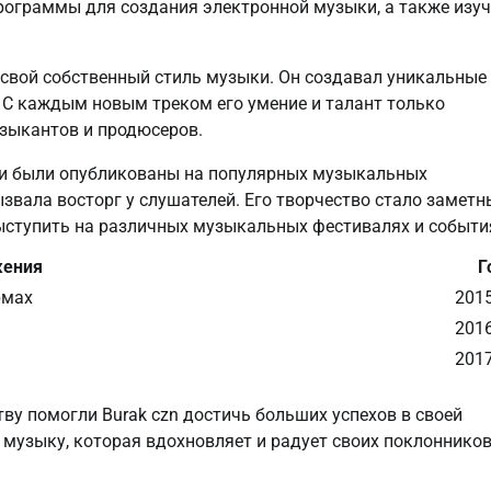
рограммы для создания электронной музыки, а также изу
 свой собственный стиль музыки. Он создавал уникальные
. С каждым новым треком его умение и талант только
узыкантов и продюсеров.
реки были опубликованы на популярных музыкальных
звала восторг у слушателей. Его творчество стало заметн
выступить на различных музыкальных фестивалях и событи
жения
Г
рмах
201
201
201
ву помогли Burak czn достичь больших успехов в своей
 музыку, которая вдохновляет и радует своих поклонников