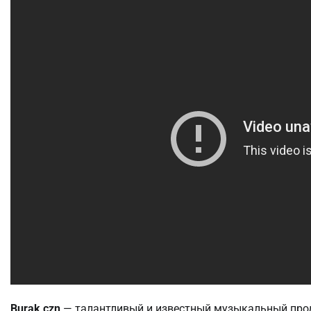
Burak czn
— талантливый и известный музыкальный прод