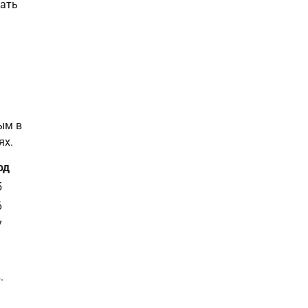
чать
ым в
ях.
од
5
6
7
.