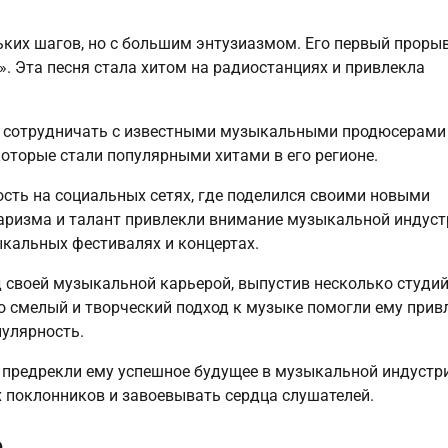
ньких шагов, но с большим энтузиазмом. Его первый проры
. Эта песня стала хитом на радиостанциях и привлекла
ть сотрудничать с известными музыкальными продюсерами
которые стали популярными хитами в его регионе.
ость на социальных сетях, где поделился своими новыми
аризма и талант привлекли внимание музыкальной индуст
ыкальных фестивалях и концертах.
д своей музыкальной карьерой, выпустив несколько студи
о смелый и творческий подход к музыке помогли ему прив
улярность.
и предрекли ему успешное будущее в музыкальной индустри
 поклонников и завоевывать сердца слушателей.
е