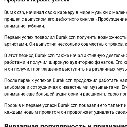
Burak czn, начинал свою карьеру в мире музыки с мале
пришел с выпуском его дебютного сингла «Пробуждение»
внимание публики.
Первый успех позволил Burak czn получить возможнос
артистами. Он выпустил несколько совместных треков, 
В этот период Burak czn также начал активную деятельн
работами и получил широкую аудиторию фанатов. Его х
и он получил приглашение выступить на различных муз
После первых успехов Burak czn продолжил работать на
альбомов и сотрудничая с известными музыкантами. Ег
внимание еще большей аудитории и расширить свою поп
Прорыв и первые успехи Burak czn показали его талант 
каждым новым проектом он продолжает удивлять своих
Внезапная популярность и признани