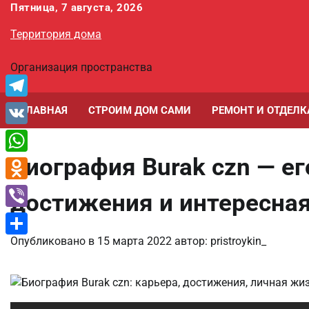
Перейти
Пятница, 7 августа, 2026
к
Территория дома
содержимому
Организация пространства
Telegram
ГЛАВНАЯ
СТРОИМ ДОМ САМИ
РЕМОНТ И ОТДЕЛК
VK
Биография Burak czn — е
WhatsApp
Odnoklassniki
достижения и интересна
Viber
Опубликовано в
15 марта 2022
автор:
pristroykin_
Отправить