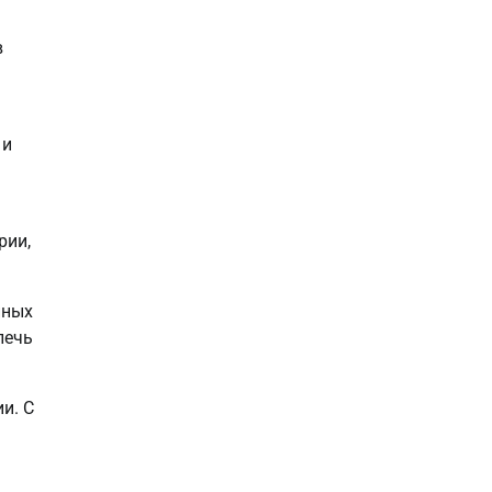
в
 и
рии,
йных
лечь
и. С