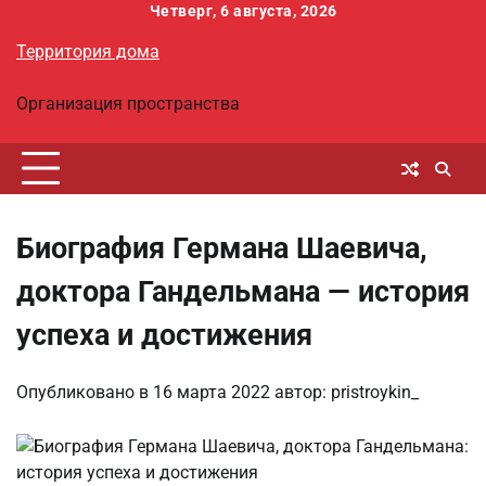
Перейти
Четверг, 6 августа, 2026
к
Территория дома
содержимому
Организация пространства
Биография Германа Шаевича,
доктора Гандельмана — история
успеха и достижения
Опубликовано в
16 марта 2022
автор:
pristroykin_