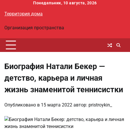
Перейти
Понедельник, 10 августа, 2026
к
Территория дома
содержимому
Организация пространства
Биография Натали Бекер —
детство, карьера и личная
жизнь знаменитой теннисистки
Опубликовано в
15 марта 2022
автор:
pristroykin_