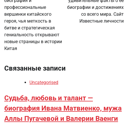
биография и
удивительные факты о ее
записям
профессиональные
биографии и достижениях
вершинки китайского
со всего мира. Сайт
героя, чья меткость в
Известные личности
битве и стратегическая
гениальность открывают
новые страницы в истории
Китая
Связанные записи
Uncategorised
Судьба, любовь и талант —
биография Ивана Матвиенко, мужа
Аллы Пугачевой и Валерии Ваенги