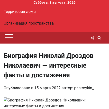
Перейти
Суббота, 8 августа, 2026
к
Территория дома
содержимому
Организация пространства
Биография Николай Дроздов
Николаевич — интересные
факты и достижения
Опубликовано в
15 марта 2022
автор:
pristroykin_