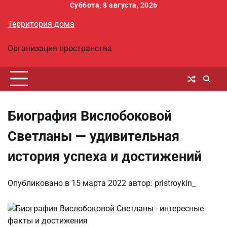
Перейти
Суббота, 8 августа, 2026
к
Территория дома
содержимому
Организация пространства
Биография Вислобоковой
Светланы — удивительная
история успеха и достижений
Опубликовано в
15 марта 2022
автор:
pristroykin_