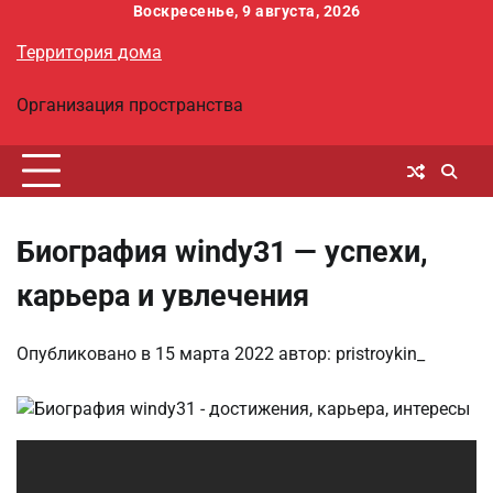
Перейти
Воскресенье, 9 августа, 2026
к
Территория дома
содержимому
Организация пространства
Биография windy31 — успехи,
карьера и увлечения
Опубликовано в
15 марта 2022
автор:
pristroykin_