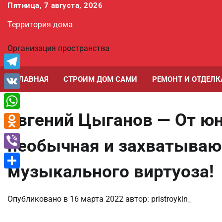
Перейти
Пятница, 7 августа, 2026
к
Территория дома
содержимому
Организация пространства
Telegram
ГЛАВНАЯ
СТРОИМ ДОМ САМИ
РЕМОНТ И ОТДЕЛК
VK
Евгений Цыганов — От юн
WhatsApp
Odnoklassniki
необычная и захватываю
Viber
музыкального виртуоза!
Отправить
Опубликовано в
16 марта 2022
автор:
pristroykin_