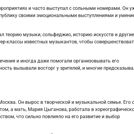
роприятиях и часто выступал с сольными номерами. Он у
я публику своими эмоциональными выступлениями и умени
ал теорию музыки, сольфеджио, историю искусств и другие
тер-классы известных музыкантов, чтобы совершенствова
чения и иногда даже помогали организовывать его
ность вызывали восторг у зрителей, и многие предсказыва
Москва. Он вырос в творческой и музыкальной семье. Его о
ом, а мать, Мария Цыганова, работала в хореографическ
ством, что сильно повлияло на его развитие и выбор