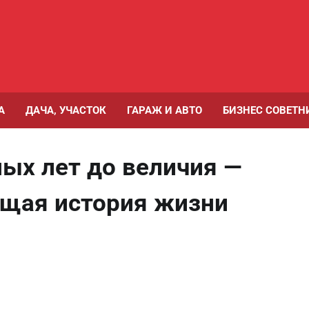
А
ДАЧА, УЧАСТОК
ГАРАЖ И АВТО
БИЗНЕС СОВЕТН
ых лет до величия —
щая история жизни