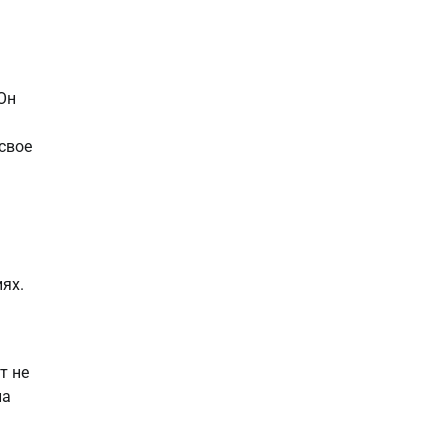
Он
свое
ях.
т не
на