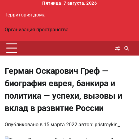
Перейти
Пятница, 7 августа, 2026
к
Территория дома
содержимому
Организация пространства
Герман Оскарович Греф —
биография еврея, банкира и
политика — успехи, вызовы и
вклад в развитие России
Опубликовано в
15 марта 2022
автор:
pristroykin_