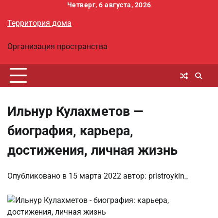
Перейти
Четверг, 6 августа, 2026
к
Территория дома
содержимому
Организация пространства
Ильнур Кулахметов —
биография, карьера,
достижения, личная жизнь
Опубликовано в
15 марта 2022
автор:
pristroykin_