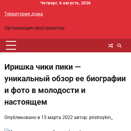
Перейти
Четверг, 6 августа, 2026
к
Территория дома
содержимому
Организация пространства
Иришка чики пики —
уникальный обзор ее биографии
и фото в молодости и
настоящем
Опубликовано в
15 марта 2022
автор:
pristroykin_