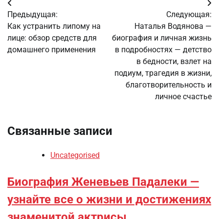
Навигация
Предыдущая:
Следующая:
по
Как устранить липому на
Наталья Водянова —
лице: обзор средств для
биография и личная жизнь
записям
домашнего применения
в подробностях — детство
в бедности, взлет на
подиум, трагедия в жизни,
благотворительность и
личное счастье
Связанные записи
Uncategorised
Биография Женевьев Падалеки —
узнайте все о жизни и достижениях
знаменитой актрисы