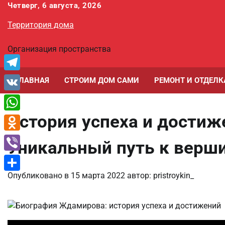
Перейти
Четверг, 6 августа, 2026
к
Территория дома
содержимому
Организация пространства
Telegram
ГЛАВНАЯ
СТРОИМ ДОМ САМИ
РЕМОНТ И ОТДЕЛК
VK
История успеха и дости
WhatsApp
Odnoklassniki
Уникальный путь к верш
Viber
Опубликовано в
15 марта 2022
автор:
pristroykin_
Отправить