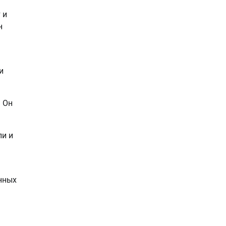
 и
н
и
 Он
ли и
нных