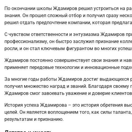
По окончании школы Ждамиров решил устроиться на раб
знания. Он прошел сложный отбор и получил сразу нес
решил отдать предпочтение компании, которая предлаг
С чувством ответственности и энтузиазма Ждамиров при
профессионализму, он быстро заслужил признание колле
росли, и он стал ключевым фигурантом во многих успеш
Ждамиров постоянно совершенствует свои знания и нав
применяет передовые технологии и инновационные подхо
За многие годы работы Ждамиров достиг выдающихся ре
получил множество наград и званий. Благодаря своему 
Ждамиров смог завоевать уважение и доверие клиентов 
История успеха Ждамирова – это история обретения вы
целей. Он является воплощением того, как силы таланта
результатам и признанию.