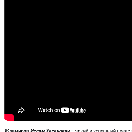
Ждамиров
Ислам Хасанович
– яркий и успешный предс