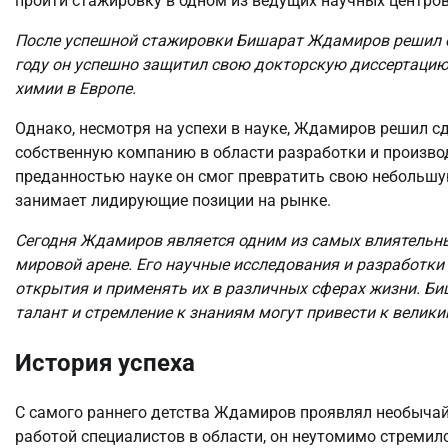
пройти стажировку в одном из ведущих научных центров
После успешной стажировки Бишарат Ждамиров решил ос
году он успешно защитил свою докторскую диссертацию 
химии в Европе.
Однако, несмотря на успехи в науке, Ждамиров решил с
собственную компанию в области разработки и произво
преданностью науке он смог превратить свою небольш
занимает лидирующие позиции на рынке.
Сегодня Ждамиров является одним из самых влиятельны
мировой арене. Его научные исследования и разработк
открытия и применять их в различных сферах жизни. Би
талант и стремление к знаниям могут привести к велик
История успеха
С самого раннего детства Ждамиров проявлял необычай
работой специалистов в области, он неутомимо стремил