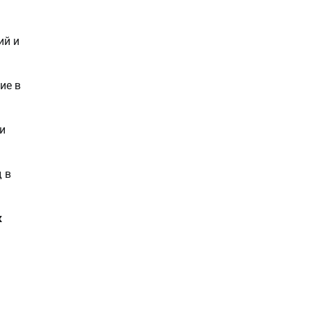
ий и
ие в
и
 в
к