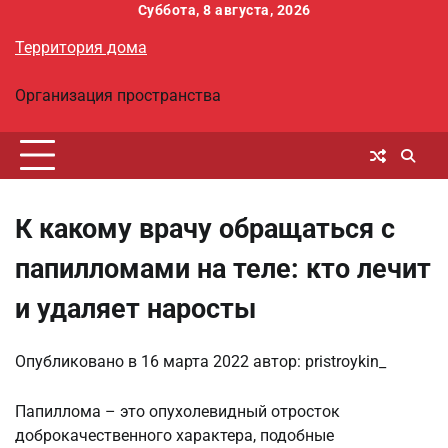
Перейти
Суббота, 8 августа, 2026
к
Территория дома
содержимому
Организация пространства
К какому врачу обращаться с
папилломами на теле: кто лечит
и удаляет наросты
Опубликовано в
16 марта 2022
автор:
pristroykin_
Папиллома – это опухолевидный отросток
доброкачественного характера, подобные