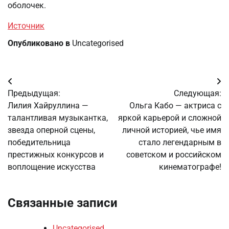
оболочек.
Источник
Опубликовано в
Uncategorised
Навигация
Предыдущая:
Следующая:
по
Лилия Хайруллина —
Ольга Кабо — актриса с
талантливая музыкантка,
яркой карьерой и сложной
записям
звезда оперной сцены,
личной историей, чье имя
победительница
стало легендарным в
престижных конкурсов и
советском и российском
воплощение искусства
кинематографе!
Связанные записи
Uncategorised