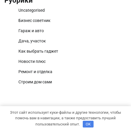
Рубрики
Uncategorised
Бизнес советник
Гараж и авто
Дача, участок
Как выбрать гаджет
Новости плюс
Ремонт и отделка
Строим дом сами
Этот сайт использует куки-файлы и другие технологии, чтобы
Copyright © 2026
Территория дома
Тема National
помочь вам в навигации, а также предоставить лучший
Newscast от
Adore Themes
.
пользовательский опыт.
OK