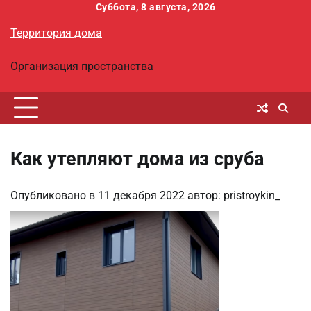
Перейти
Суббота, 8 августа, 2026
к
Территория дома
содержимому
Организация пространства
Как утепляют дома из сруба
Опубликовано в
11 декабря 2022
автор:
pristroykin_