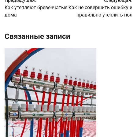
Предыдущая:
Следующая:
по
Как утепляют бревенчатые
Как не совершить ошибку и
дома
правильно утеплить пол
записям
Связанные записи