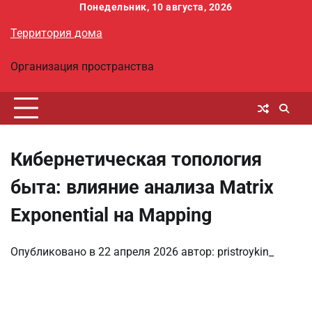
Перейти
Понедельник, 10 августа, 2026
к
Территория дома
содержимому
Организация пространства
Кибернетическая топология
быта: влияние анализа Matrix
Exponential на Mapping
Опубликовано в
22 апреля 2026
автор:
pristroykin_