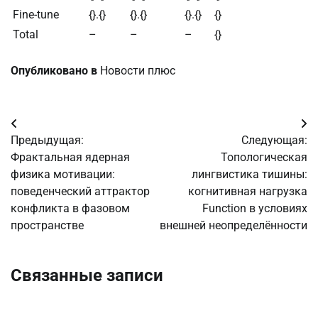
Fine-tune
{}.{}
{}.{}
{}.{}
{}
Total
–
–
–
{}
Опубликовано в
Новости плюс
Навигация
Предыдущая:
Следующая:
по
Фрактальная ядерная
Топологическая
физика мотивации:
лингвистика тишины:
записям
поведенческий аттрактор
когнитивная нагрузка
конфликта в фазовом
Function в условиях
пространстве
внешней неопределённости
Связанные записи