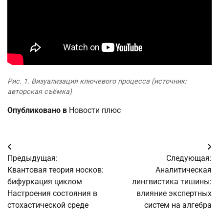
Рис. 1. Визуализация ключевого процесса (источник:
авторская съёмка)
Опубликовано в
Новости плюс
Навигация
Предыдущая:
Следующая:
по
Квантовая теория носков:
Аналитическая
бифуркация циклом
лингвистика тишины:
записям
Настроения состояния в
влияние экспертных
стохастической среде
систем на алгебра