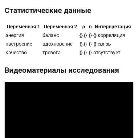
Статистические данные
Переменная 1
Переменная 2
ρ
n
Интерпретация
энергия
баланс
{}.{}
{}
{} корреляция
настроение
вдохновение
{}.{}
{}
{} связь
качество
тревога
{}.{}
{}
отсутствует
Видеоматериалы исследования