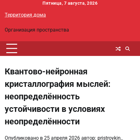
Перейти
Пятница, 7 августа, 2026
к
Территория дома
содержимому
Организация пространства
Квантово-нейронная
кристаллография мыслей:
неопределённость
устойчивости в условиях
неопределённости
Опубликовано в
25 апреля 2026
автор:
pristroykin_