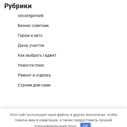
Рубрики
Uncategorised
Бизнес советник
Гараж и авто
Дача, участок
Как выбрать гаджет
Новости плюс
Ремонт и отделка
Строим дом сами
Этот сайт использует куки-файлы и другие технологии, чтобы
Copyright © 2026
Территория дома
Тема National
помочь вам в навигации, а также предоставить лучший
Newscast от
Adore Themes
.
пользовательский опыт.
OK