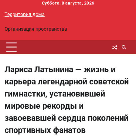
Перейти
Суббота, 8 августа, 2026
к
Территория дома
содержимому
Организация пространства
Лариса Латынина — жизнь и
карьера легендарной советской
гимнастки, установившей
мировые рекорды и
завоевавшей сердца поколений
спортивных фанатов