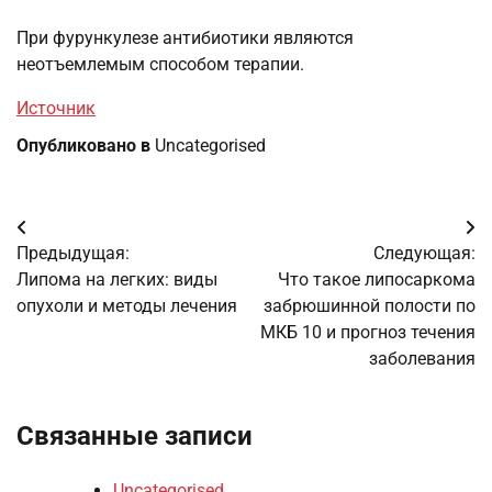
При фурункулезе антибиотики являются
неотъемлемым способом терапии.
Источник
Опубликовано в
Uncategorised
Навигация
Предыдущая:
Следующая:
по
Липома на легких: виды
Что такое липосаркома
опухоли и методы лечения
забрюшинной полости по
записям
МКБ 10 и прогноз течения
заболевания
Связанные записи
Uncategorised