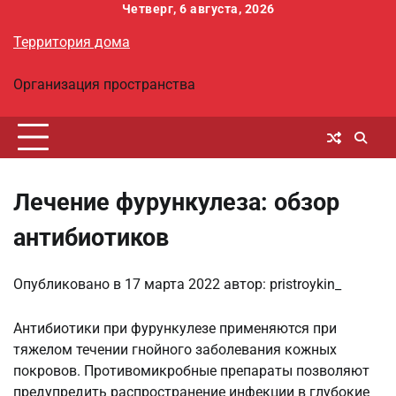
Перейти
Четверг, 6 августа, 2026
к
Территория дома
содержимому
Организация пространства
Лечение фурункулеза: обзор
антибиотиков
Опубликовано в
17 марта 2022
автор:
pristroykin_
Антибиотики при фурункулезе применяются при
тяжелом течении гнойного заболевания кожных
покровов. Противомикробные препараты позволяют
предупредить распространение инфекции в глубокие