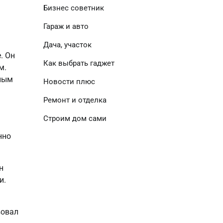
Бизнес советник
Гараж и авто
Дача, участок
. Он
Как выбрать гаджет
м.
нным
Новости плюс
Ремонт и отделка
Строим дом сами
нно
н
и.
вовал