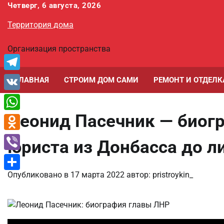
Перейти
Четверг, 6 августа, 2026
к
Территория дома
содержимому
Организация пространства
Telegram
ГЛАВНАЯ
СТРОИМ ДОМ САМИ
РЕМОНТ И ОТДЕЛК
VK
Леонид Пасечник — биог
WhatsApp
Odnoklassniki
юриста из Донбасса до л
Viber
Опубликовано в
17 марта 2022
автор:
pristroykin_
Отправить