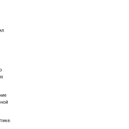
ил
о
их
ние
нной
тике.