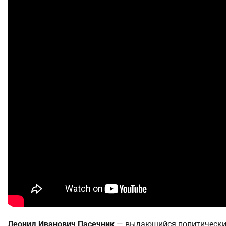
Леонид Иванович Пасечник
— выдающийся политический 