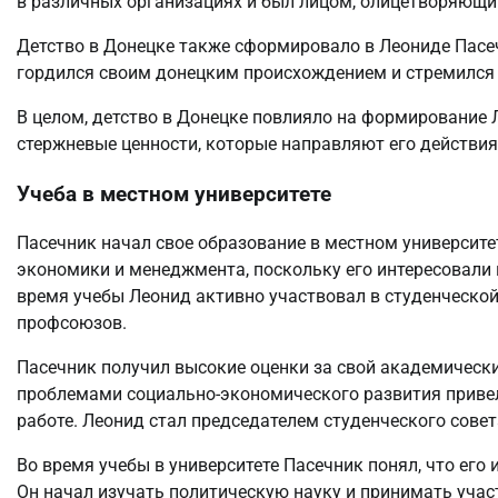
в различных организациях и был лицом, олицетворяющи
Детство в Донецке также сформировало в Леониде Пасеч
гордился своим донецким происхождением и стремился к
В целом, детство в Донецке повлияло на формирование 
стержневые ценности, которые направляют его действия
Учеба в местном университете
Пасечник начал свое образование в местном университет
экономики и менеджмента, поскольку его интересовали 
время учебы Леонид активно участвовал в студенческой
профсоюзов.
Пасечник получил высокие оценки за свой академический
проблемами социально-экономического развития привел
работе. Леонид стал председателем студенческого сове
Во время учебы в университете Пасечник понял, что его 
Он начал изучать политическую науку и принимать учас