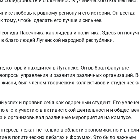
м солидарность и сплоченность ученического коллектива.
нике любовь к родному региону и его истории. Он всегда
 тому, чтобы сделать его лучше и сильнее.
Леонида Пасечника как лидера и политика. Здесь он получ
 в благо людей Луганской народной республики.
е, который находится в Луганске. Он выбрал факультет
вопросы управления и развития различных организаций. В
 жизни, был членом творческих коллективов и студенческ
 успех и проявил себя как одаренный студент. Его увлече
о его к участию в активистской деятельности и обществе
та и организовывал различные мероприятия на кампусе.
интересы лежат не только в области экономики, но и в поли
тие в политических дебатах и форумах. Это было важным