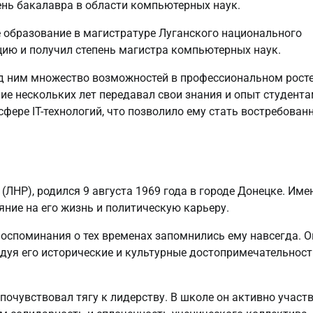
пень бакалавра в области компьютерных наук.
образование в магистратуре Луганского национального
ацию и получил степень магистра компьютерных наук.
д ним множество возможностей в профессиональном росте
ние нескольких лет передавал свои знания и опыт студента
сфере IT-технологий, что позволило ему стать востребова
(ЛНР), родился 9 августа 1969 года в городе Донецке. Име
яние на его жизнь и политическую карьеру.
оспоминания о тех временах запомнились ему навсегда. О
едуя его исторические и культурные достопримечательност
почувствовал тягу к лидерству. В школе он активно участ