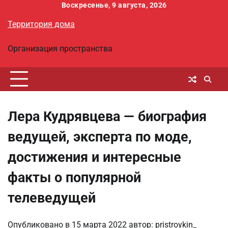
Перейти
Воскресенье, 9 августа, 2026
к
Территория дома
содержимому
Организация пространства
Лера Кудрявцева — биография
ведущей, эксперта по моде,
достижения и интересные
факты о популярной
телеведущей
Опубликовано в
15 марта 2022
автор:
pristroykin_