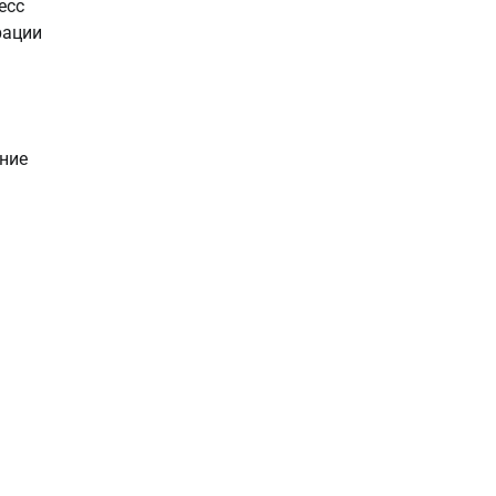
есс
рации
ние