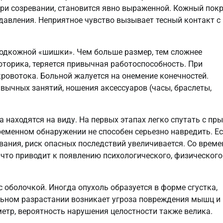
При созревании, становится явно выраженной. Кожный пок
 давления. Неприятное чувство вызывает тесный контакт с
подкожной «шишки». Чем больше размер, тем сложнее
торика, теряется привычная работоспособность. При
ровотока. Больной жалуется на онемение конечностей.
вычных занятий, ношения аксессуаров (часы, браслеты,
а находятся на виду. На первых этапах легко спутать с пр
еменном обнаружении не способен серьезно навредить. Е
ания, риск опасных последствий увеличивается. Со врем
 что приводит к появлению психологического, физического
 оболочкой. Иногда опухоль образуется в форме сгустка,
ильном разрастании возникает угроза повреждения мышц и
метр, вероятность нарушения целостности также велика.