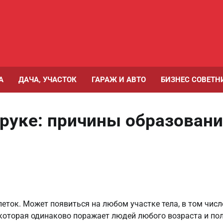
А
ДАЧА, УЧАСТОК
ГАРАЖ И АВТО
БИЗНЕС СОВЕТН
руке: причины образован
еток. Может появиться на любом участке тела, в том числ
 которая одинаково поражает людей любого возраста и пол