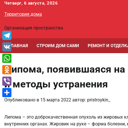
Перейти
Четверг, 6 августа, 2026
к
Территория дома
содержимому
Организация пространства
Telegram
ГЛАВНАЯ
СТРОИМ ДОМ САМИ
РЕМОНТ И ОТДЕЛК
VK
Липома, появившаяся на 
WhatsApp
Odnoklassniki
и методы устранения
Viber
Опубликовано в
15 марта 2022
автор:
pristroykin_
Отправить
Липома – это доброкачественная опухоль из жировых кл
внутренних органах. Жировик на руке – форма болезни,