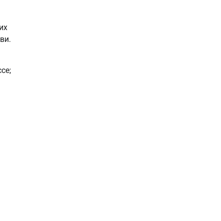
их
ви.
се;