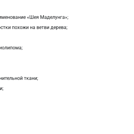
аименование «Шея Маделунга»;
стки похожи на ветви дерева;
иолипома;
нительной ткани;
и;