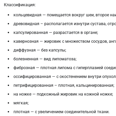
Классификация:
кольцевидная — помещается вокруг шеи, второе н
древовидная – располагается изнутри сустава, отро
капсулированная — разрастается в органе;
кавернозная — жировик с множеством сосудов, анг
диффузная — без капсулы;
болезненная — вид липоматоза;
фиброзная — плотная липома с гиперплазией соеди
оссифицированная — с окостенением внутри опухол
петрифицированная – плотная, кальцинированная;
на ножке — подкожный жировик на кожной ножке;
мягкая;
плотная — с увеличением соединительной ткани.