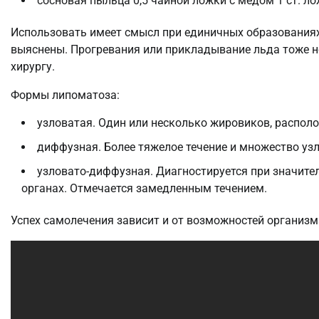
сосновая пыльца 0,5 чайной ложки с медом 1 ст. ло
Использовать имеет смысл при единичных образованиях
выяснены. Прогревания или прикладывание льда тоже не
хирургу.
Формы липоматоза:
узловатая. Один или несколько жировиков, распол
диффузная. Более тяжелое течение и множество узл
узловато-диффузная. Диагностируется при значите
органах. Отмечается замедленным течением.
Успех самолечения зависит и от возможностей организм