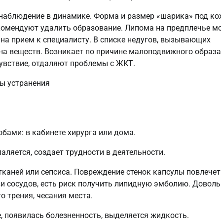
 наблюдение в динамике. Форма и размер «шарика» под к
екомендуют удалить образование. Липома на предплечье м
 на прием к специалисту. В списке недугов, вызывающих
на веществ. Возникает по причине малоподвижного образа
увствие, отдаляют проблемы с ЖКТ.
бами: в кабинете хирурга или дома.
аляется, создает трудности в деятельности.
тканей или сепсиса. Повреждение стенок капсулы повлечет
зи сосудов, есть риск получить липидную эмболию. Довол
о трения, чесания места.
, появилась болезненность, выделяется жидкость.