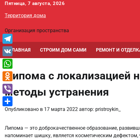
Перейти
Пятница, 7 августа, 2026
к
Территория дома
содержимому
Организация пространства
Telegram
ГЛАВНАЯ
СТРОИМ ДОМ САМИ
РЕМОНТ И ОТДЕЛК
VK
Липома с локализацией н
WhatsApp
Odnoklassniki
методы устранения
Viber
Опубликовано в
17 марта 2022
автор:
pristroykin_
Отправить
Липома — это доброкачественное образование, развивш
напоминает шишку, является косметическим дефектом, ч