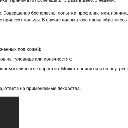
жка. Принимать после еды 2–3 раза в день, 3 недели.
. Совершенно бесполезны попытки профилактики, причин
 принесут пользы. В случае липоматоза плеча обратитесь
оженных под кожей;
ов на туловище или конечностях;
льном количестве наростов. Может проявиться на внутрен
а, ответа на применяемые лекарства.