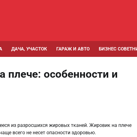
А
ДАЧА, УЧАСТОК
ГАРАЖ И АВТО
БИЗНЕС СОВЕТН
а плече: особенности и
ееся из разросшихся жировых тканей. Жировик на плече
аще всего не несет опасности здоровью.