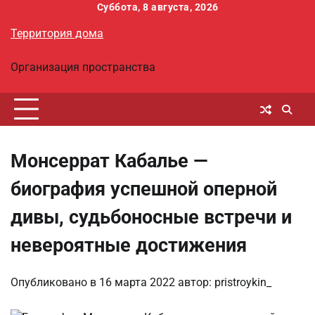
Перейти
Суббота, 8 августа, 2026
к
Территория дома
содержимому
Организация пространства
Монсеррат Кабалье —
биография успешной оперной
дивы, судьбоносные встречи и
невероятные достижения
Опубликовано в
16 марта 2022
автор:
pristroykin_