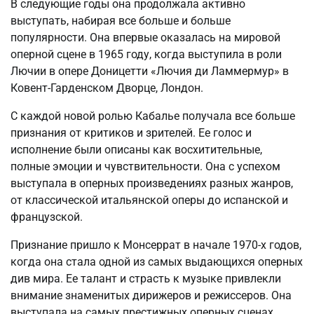
В следующие годы она продолжала активно
выступать, набирая все больше и больше
популярности. Она впервые оказалась на мировой
оперной сцене в 1965 году, когда выступила в роли
Лючии в опере Доницетти «Лючия ди Ламмермур» в
Ковент-Гарденском Дворце, Лондон.
С каждой новой ролью Кабалье получала все больше
признания от критиков и зрителей. Ее голос и
исполнение были описаны как восхитительные,
полные эмоции и чувствительности. Она с успехом
выступала в оперных произведениях разных жанров,
от классической итальянской оперы до испанской и
французской.
Признание пришло к Монсеррат в начале 1970-х годов,
когда она стала одной из самых выдающихся оперных
див мира. Ее талант и страсть к музыке привлекли
внимание знаменитых дирижеров и режиссеров. Она
выступала на самых престижных оперных сценах