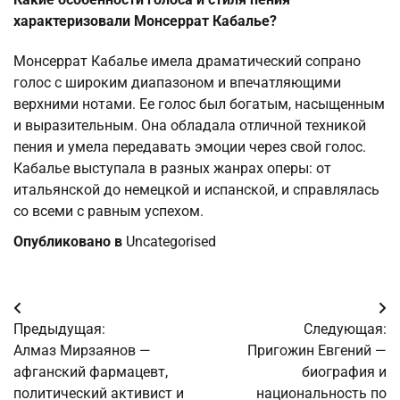
характеризовали Монсеррат Кабалье?
Монсеррат Кабалье имела драматический сопрано
голос с широким диапазоном и впечатляющими
верхними нотами. Ее голос был богатым, насыщенным
и выразительным. Она обладала отличной техникой
пения и умела передавать эмоции через свой голос.
Кабалье выступала в разных жанрах оперы: от
итальянской до немецкой и испанской, и справлялась
со всеми с равным успехом.
Опубликовано в
Uncategorised
Навигация
Предыдущая:
Следующая:
по
Алмаз Мирзаянов —
Пригожин Евгений —
афганский фармацевт,
биография и
записям
политический активист и
национальность по