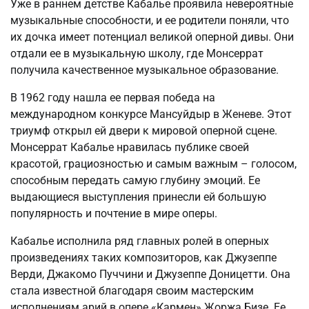
Уже в раннем детстве Кабалье проявила невероятные
музыкальные способности, и ее родители поняли, что
их дочка имеет потенциал великой оперной дивы. Они
отдали ее в музыкальную школу, где Монсеррат
получила качественное музыкальное образование.
В 1962 году нашла ее первая победа на
международном конкурсе Мансуйдыр в Женеве. Этот
триумф открыл ей двери к мировой оперной сцене.
Монсеррат Кабалье нравилась публике своей
красотой, грациозностью и самым важным – голосом,
способным передать самую глубину эмоций. Ее
выдающиеся выступления принесли ей большую
популярность и почтение в мире оперы.
Кабалье исполнила ряд главных ролей в оперных
произведениях таких композиторов, как Джузеппе
Верди, Джакомо Пуччини и Джузеппе Доницетти. Она
стала известной благодаря своим мастерским
исполнениям арий в опере «Кармен» Жоржа Бизе. Ее