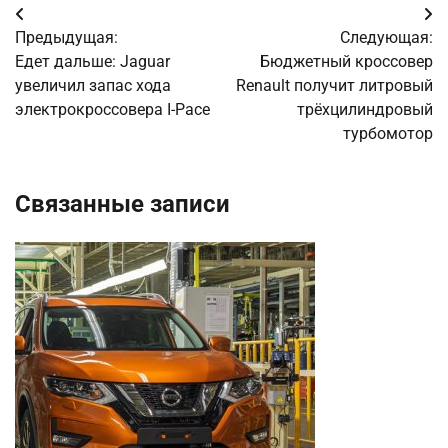
Навигация
Предыдущая:
Следующая:
по
Едет дальше: Jaguar
Бюджетный кроссовер
увеличил запас хода
Renault получит литровый
записям
электрокроссовера I-Pace
трёхцилиндровый
турбомотор
Связанные записи