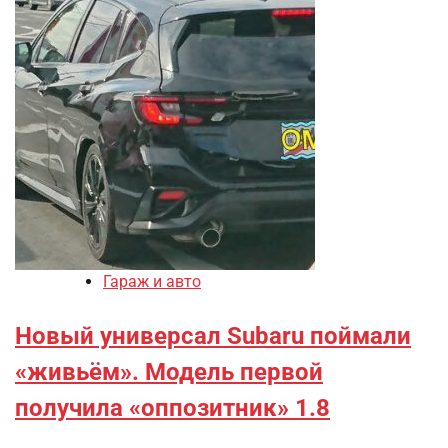
Гараж и авто
Новый универсал Subaru поймали
«живьём». Модель первой
получила «оппозитник» 1.8