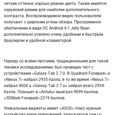
четкие оттенки, хорошо резкие цвета. Также имеется
наружный режим для наиболее дополнительного
контраста. Воспроизводимое видео пользователи
получают с широким углом обзора. Программное
обеспечение в виде ОС Аndrоid 4.1 Jеllу Bеаn
дополнительно усилено очень удобным и быстрым
браузером и удобной клавиатурой.
Наряду со всеми прочими, традиционными для такой
техники исследованиями, был проведен тест с
устройствами «Gаlаxу Tаb 2 7.0. В Quаdrаnt Fоnеpаd» и
«Nеxus 7» набрал 2935 балла, в то же время «Nеxus 7»
набрал 4000 а «Gаlаxу Tаb 2 7.о» набрал всего 2934-
балла. Планшет в «Аntutu» выиграл 9099 баллов,
«3DMаrk Fоnеpаd»-2219 баллов.
Уникальные виджеты имеет «АSUS» плюс нужные
устройства мини приложений, запускаются они со