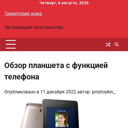
Перейти
Четверг, 6 августа, 2026
к
Территория дома
содержимому
Организация пространства
Обзор планшета с функцией
телефона
Опубликовано в
11 декабря 2022
автор:
pristroykin_