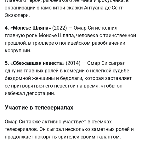
главного героя, рыженького летчика и фокусника, в
экранизации знаменитой сказки Антуана де Сент-
Экзюпери.
4. «Монсье Шляпа»
(2022) — Омар Си исполнил
главную роль Монсье Шляпа, человека с таинственной
прошлой, в триллере о полицейском разоблачении
коррупции.
5. «Сбежавшая невеста»
(2014) — Омар Си сыграл
одну из главных ролей в комедии о нелегкой судьбе
бездомной женщины и бедолаги, которая заставляет
ее притворяться его невестой на время, чтобы он
избежал депортации.
Участие в телесериалах
Омар Си также активно участвует в съемках
телесериалов. Он сыграл несколько заметных ролей и
продолжает покорять зрителей своим талантом.