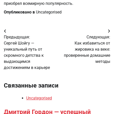
приобрел всемирную популярность.
Опубликовано в
Uncategorised
Навигация
Предыдущая:
Следующая:
по
Сергей Шойгу —
Как избавиться от
уникальный путь от
жировика на веке:
записям
скромного детства к
проверенные домашние
выдающимся
методы
достижениям в карьере
Связанные записи
Uncategorised
Дмитрий Гордон — успешный