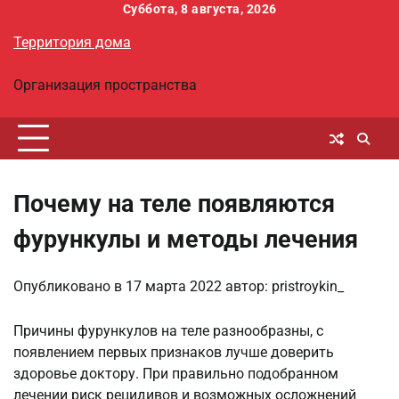
Перейти
Суббота, 8 августа, 2026
к
Территория дома
содержимому
Организация пространства
Почему на теле появляются
фурункулы и методы лечения
Опубликовано в
17 марта 2022
автор:
pristroykin_
Причины фурункулов на теле разнообразны, с
появлением первых признаков лучше доверить
здоровье доктору. При правильно подобранном
лечении риск рецидивов и возможных осложнений