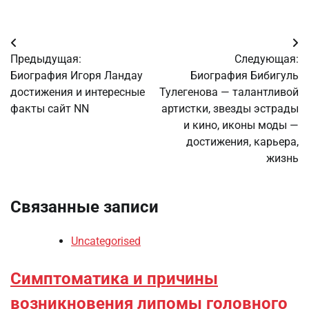
Навигация
Предыдущая:
Следующая:
по
Биография Игоря Ландау
Биография Бибигуль
достижения и интересные
Тулегенова — талантливой
записям
факты сайт NN
артистки, звезды эстрады
и кино, иконы моды —
достижения, карьера,
жизнь
Связанные записи
Uncategorised
Симптоматика и причины
возникновения липомы головного