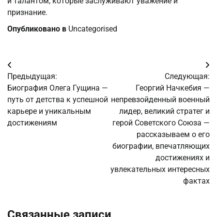
и талантом, которые заслуживают уважение и
признание.
Опубликовано в
Uncategorised
Навигация
Предыдущая:
Следующая:
по
Биография Олега Гущина —
Георгий Начкебия —
путь от детства к успешной
непревзойденный военный
записям
карьере и уникальным
лидер, великий стратег и
достижениям
герой Советского Союза —
рассказываем о его
биографии, впечатляющих
достижениях и
увлекательных интересных
фактах
Связанные записи