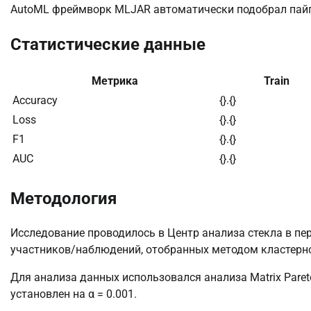
AutoML фреймворк MLJAR автоматически подобрал пайп
Статистические данные
Метрика
Train
Accuracy
{}.{}
Loss
{}.{}
F1
{}.{}
AUC
{}.{}
Методология
Исследование проводилось в Центр анализа стекла в пер
участников/наблюдений, отобранных методом кластерно
Для анализа данных использовался анализа Matrix Pare
установлен на α = 0.001.