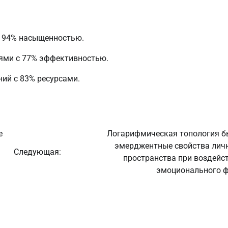
с 94% насыщенностью.
иями с 77% эффективностью.
ний с 83% ресурсами.
е
Логарифмическая топология б
эмерджентные свойства лич
Следующая:
пространства при воздейс
эмоционального 