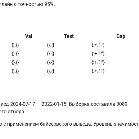
лайн с точностью 95%.
Val
Test
Gap
{}.{}
{}.{}
{:+.1f}
{}.{}
{}.{}
{:+.1f}
{}.{}
{}.{}
{:+.1f}
{}.{}
{}.{}
{:+.1f}
иод 2024-07-17 — 2022-01-15. Выборка составила 3089
го отбора.
to с применением байесовского вывода. Уровень значимос