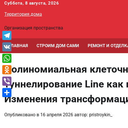
Перейти
Суббота, 8 августа, 2026
к
Территория дома
содержимому
Организация пространства
Telegram
ГЛАВНАЯ
СТРОИМ ДОМ САМИ
РЕМОНТ И ОТДЕЛК
VK
Полиномиальная клеточн
WhatsApp
Odnoklassniki
туннелирование Line как
Viber
Изменения трансформац
Отправить
Опубликовано в
16 апреля 2026
автор:
pristroykin_