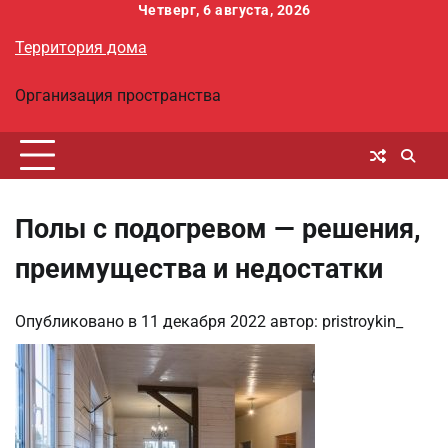
Перейти
Четверг, 6 августа, 2026
к
Территория дома
содержимому
Организация пространства
Полы с подогревом — решения,
преимущества и недостатки
Опубликовано в
11 декабря 2022
автор:
pristroykin_