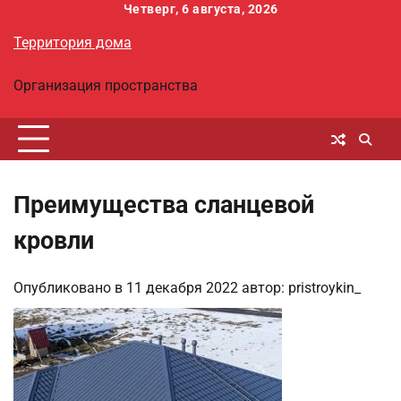
Перейти
Четверг, 6 августа, 2026
к
Территория дома
содержимому
Организация пространства
Преимущества сланцевой
кровли
Опубликовано в
11 декабря 2022
автор:
pristroykin_