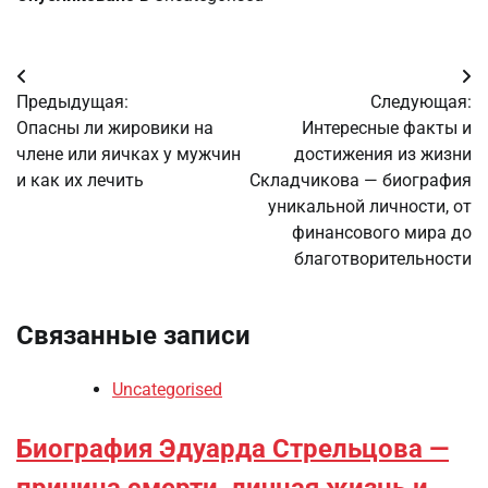
Навигация
Предыдущая:
Следующая:
по
Опасны ли жировики на
Интересные факты и
члене или яичках у мужчин
достижения из жизни
записям
и как их лечить
Складчикова — биография
уникальной личности, от
финансового мира до
благотворительности
Связанные записи
Uncategorised
Биография Эдуарда Стрельцова —
причина смерти, личная жизнь и