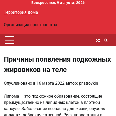
Перейти
Воскресенье, 9 августа, 2026
к
Территория дома
содержимому
Организация пространства
Причины появления подкожных
жировиков на теле
Опубликовано в
16 марта 2022
автор:
pristroykin_
Липома – это подкожное образование, состоящие
преимущественно из липидных клеток в плотной
капсуле. Заболевание неопасно для жизни, опухоль
является доброкачественной. Риск прорастания в