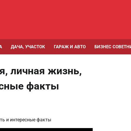
А
ДАЧА, УЧАСТОК
ГАРАЖ И АВТО
БИЗНЕС СОВЕТН
я, личная жизнь,
есные факты