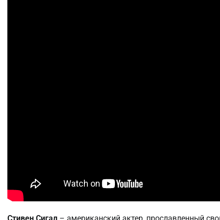
Стивен Сигал
– американский актер, прославленный свои