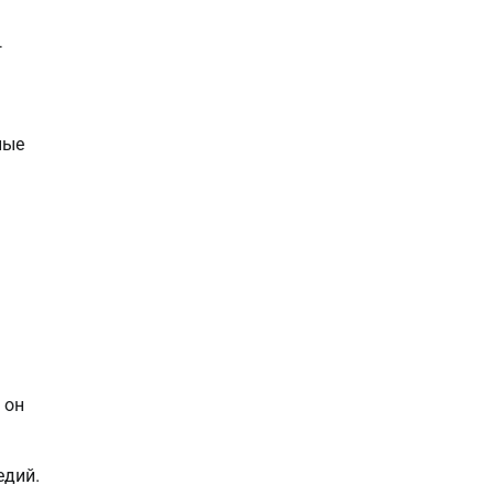
—
ные
 он
едий.