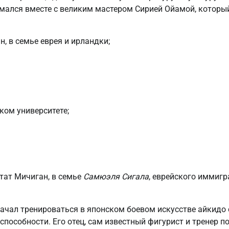
имался вместе с великим мастером Сирией Ойамой, которы
н, в семье еврея и ирландки;
ком университете;
штат Мичиган, в семье
Самюэля Сигала
, еврейского иммигр
начал тренироваться в японском боевом искусстве айкидо 
пособности. Его отец, сам известный фигурист и тренер п