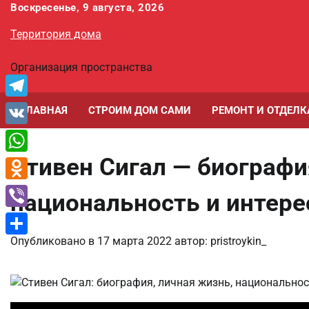
Перейти
Воскресенье, 9 августа, 2026
к
Территория дома
содержимому
Организация пространства
Telegram
ГЛАВНАЯ
СТРОИМ ДОМ САМИ
РЕМОНТ И ОТДЕЛК
VK
Стивен Сигал — биографи
WhatsApp
Odnoklassniki
национальность и интер
Viber
Опубликовано в
17 марта 2022
автор:
pristroykin_
Отправить