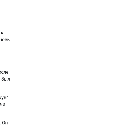
на
вновь
осле
а был
кунг
е и
. Он