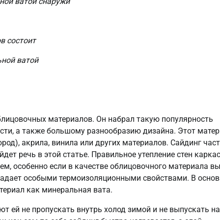
ьной ватой снаружи
ов состоит
ьной ватой
облицовочных материалов. Он набрал такую популярность
сти, а также большому разнообразию дизайна. Этот мате
род), акрила, винила или других материалов. Сайдинг час
дет речь в этой статье. Правильное утепление стен карка
м, особенно если в качестве облицовочного материала в
обладает особыми термоизоляционными свойствами. В осно
атериал как минеральная вата.
т ей не пропускать внутрь холод зимой и не выпускать н