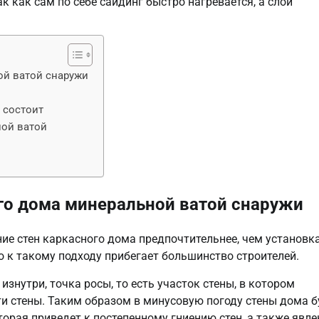
к как сам по себе сайдинг быстро нагревается, а слой
ой ватой снаружи
 состоит
ной ватой
ого дома минеральной ватой снаружи
ние стен каркасного дома предпочтительнее, чем установк
о к такому подходу прибегает большинство строителей.
изнутри, точка росы, то есть участок стены, в котором
ти стены. Таким образом в минусовую погоду стены дома б
оторая приведет к постепенному гниению стен, а также явл