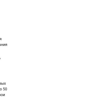
я
ания
о
евых
ю 50
вои