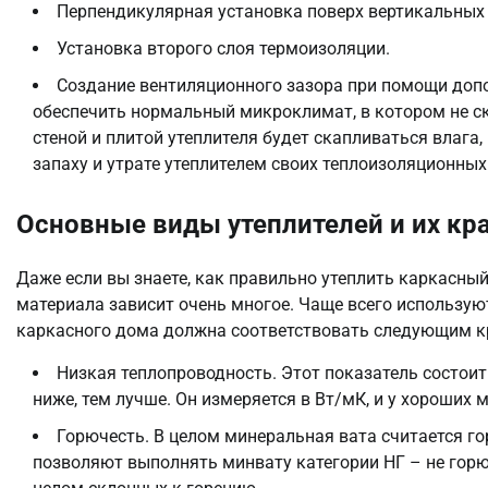
Перпендикулярная установка поверх вертикальных 
Установка второго слоя термоизоляции.
Создание вентиляционного зазора при помощи допо
обеспечить нормальный микроклимат, в котором не ск
стеной и плитой утеплителя будет скапливаться влага
запаху и утрате утеплителем своих теплоизоляционных
Основные виды утеплителей и их кр
Даже если вы знаете, как правильно утеплить каркасны
материала зависит очень многое. Чаще всего использую
каркасного дома должна соответствовать следующим к
Низкая теплопроводность. Этот показатель состоит
ниже, тем лучше. Он измеряется в Вт/мК, и у хороших 
Горючесть. В целом минеральная вата считается 
позволяют выполнять минвату категории НГ – не горю