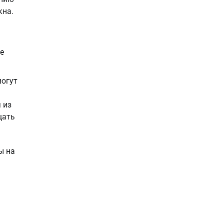
кна.
е
могут
 из
щать
ы на