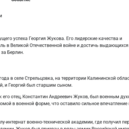
и
ущего успеха Георгия Жукова. Его лидерские качества и
оль в Великой Отечественной войне и достичь выдающихся
 за Берлин.
ода в селе Стрельцовка, на территории Калининской облас
й, и Георгий был старшим сыном.
ак его отец, Константин Андреевич Жуков, был военным ду
омой в военной форме, что оставило сильное впечатление 
лу-интернат военно-технической академии, где получил пе
академии, Жуков был призван в ряды армии Российской имп