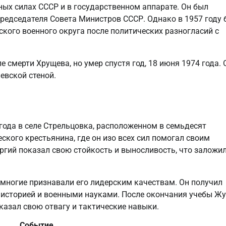
ых силах СССР и в государственном аппарате. Он был
редседателя Совета Министров СССР. Однако в 1957 году 
ского военного округа после политических разногласий с
е смерти Хрущева, но умер спустя год, 18 июня 1974 года. 
евской стеной.
года в селе Стрельцовка, расположенном в семьдесят
ского крестьянина, где он изо всех сил помогал своим
оргий показал свою стойкость и выносливость, что заложи
 многие признавали его лидерским качествам. Он получил
й историей и военными науками. После окончания учебы Ж
оказал свою отвагу и тактические навыки.
Событие