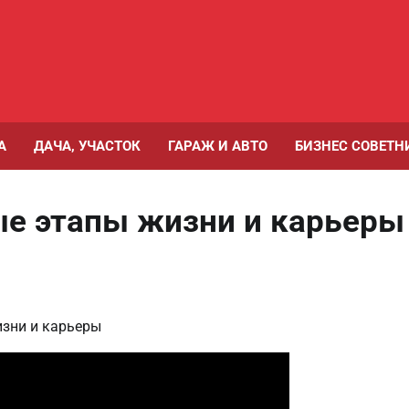
А
ДАЧА, УЧАСТОК
ГАРАЖ И АВТО
БИЗНЕС СОВЕТН
ые этапы жизни и карьеры