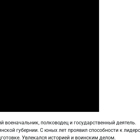
 военачальник, полководец и государственный деятель.
янской губернии. С юных лет проявил способности к лидерс
отовке. Увлекался историей и воинским делом.