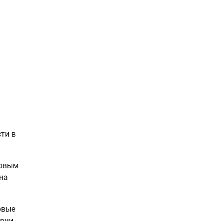
ти в
ховым
на
рвые
ерии