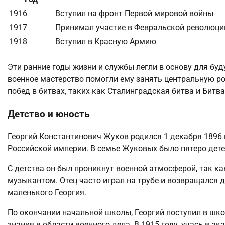
1916
Вступил на фронт Первой мировой войны
1917
Принимал участие в Февральской революци
1918
Вступил в Красную Армию
Эти ранние годы жизни и службы легли в основу для буд
военное мастерство помогли ему занять центральную р
побед в битвах, таких как Сталинградская битва и Битва
Детство и юность
Георгий Константинович Жуков родился 1 декабря 1896 г
Российской империи. В семье Жуковых было пятеро дете
С детства он был проникнут военной атмосферой, так к
музыкантом. Отец часто играл на трубе и возвращался д
маленького Георгия.
По окончании начальной школы, Георгий поступил в шко
знания в области военного дела. В 1915 году, учась в 