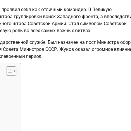
е проявил себя как отличный командир. В Великую
штаба группировки войск Западного фронта, а впоследств
ьного штаба Советской Армии. Стал символом Советской
евую роль во всех самых важных битвах.
дарственной службе. Был назначен на пост Министра обо
я Совета Министров СССР. Жуков оказал огромное влияни
слевоенный период.