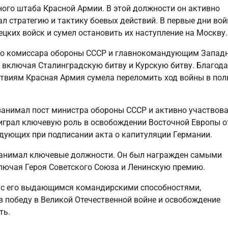
ого штаба Красной Армии. В этой должности он активно
ал стратегию и тактику боевых действий. В первые дни во
цких войск и сумел остановить их наступление на Москву.
ого комиссара обороны СССР и главнокомандующим Запад
, включая Сталинградскую битву и Курскую битву. Благод
твиям Красная Армия сумела переломить ход войны в пол
занимал пост министра обороны СССР и активно участвова
 играл ключевую роль в освобождении Восточной Европы о
дующих при подписании акта о капитуляции Германии.
занимал ключевые должности. Он был награжден самыми
лючая Героя Советского Союза и Ленинскую премию.
а с его выдающимся командирскими способностями,
 победу в Великой Отечественной войне и освобождение
ть.