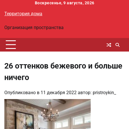
Перейти
Воскресенье, 9 августа, 2026
к
Территория дома
содержимому
Организация пространства
26 оттенков бежевого и больше
ничего
Опубликовано в
11 декабря 2022
автор:
pristroykin_