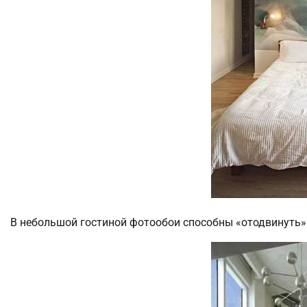
В небольшой гостиной фотообои способны «отодвинуть» 