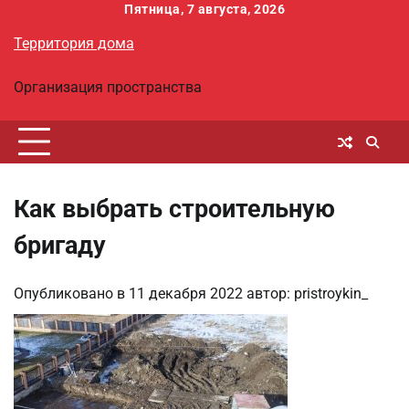
Перейти
Пятница, 7 августа, 2026
к
Территория дома
содержимому
Организация пространства
Как выбрать строительную
бригаду
Опубликовано в
11 декабря 2022
автор:
pristroykin_