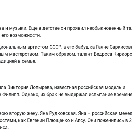
а и музыки. Еще в детстве он проявил необыкновенный та
и его возможности.
циональным артистом СССР, а его бабушка Гаяне Саркисов
ным мастерством. Таким образом, талант Бедроса Киркор
адицией в семье.
ыла Виктория Лопырева, известная российская модель и
ын Филипп. Однако, их брак не выдержал испытание времене
свою вторую жену, Яна Рудковская. Яна – российская мене
тостями, как Евгений Плющенко и Алсу. Они поженились в 
иса.