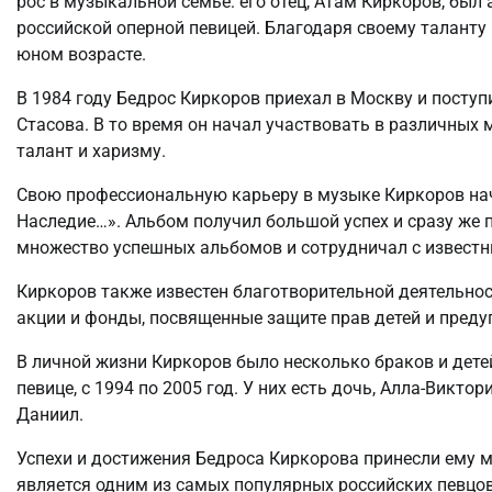
рос в музыкальной семье: его отец, Атам Киркоров, был
российской оперной певицей. Благодаря своему таланту 
юном возрасте.
В 1984 году Бедрос Киркоров приехал в Москву и пост
Стасова. В то время он начал участвовать в различных
талант и харизму.
Свою профессиональную карьеру в музыке Киркоров нача
Наследие…». Альбом получил большой успех и сразу же п
множество успешных альбомов и сотрудничал с извест
Киркоров также известен благотворительной деятельно
акции и фонды, посвященные защите прав детей и преду
В личной жизни Киркоров было несколько браков и детей
певице, с 1994 по 2005 год. У них есть дочь, Алла-Викто
Даниил.
Успехи и достижения Бедроса Киркорова принесли ему м
является одним из самых популярных российских певцов