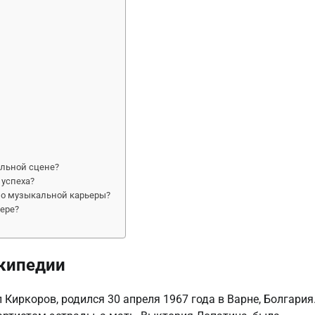
альной сцене?
 успеха?
мо музыкальной карьеры?
ере?
икипедии
Киркоров, родился 30 апреля 1967 года в Варне, Болгария