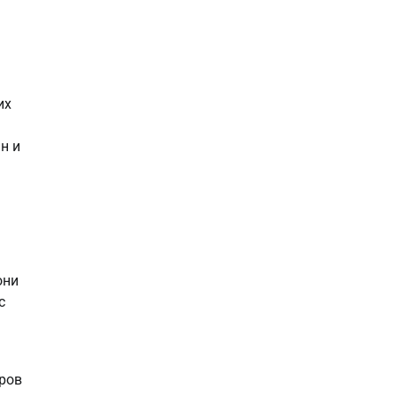
их
н и
они
с
оров