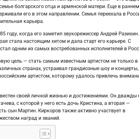
 семье болгарского отца и армянской матери. Еще в ранне
держивали его в этом направлении. Семья переехала в Росс
вительная карьера.
5 году, когда его заметил звукорежиссер Андрей Разихин.
ая стала настоящим хитом и дала старт его карьере. С
 стал одним из самых востребованных исполнителей в Росс
новую цель — стать самым известным артистом не только в
различных странах, устраивал грандиозные шоу и концерты,
российским артистом, которому удалось привлечь вниман
вестен своей личной жизнью и достижениями. Он дважды
ачева, с которой у него есть дочь Кристина, а вторая —
сть сын Мартин. Киркоров также активно участвует в
жеством наград и званий.