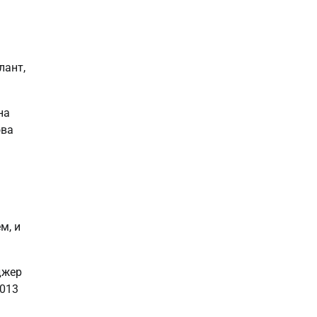
лант,
на
ова
м, и
джер
2013