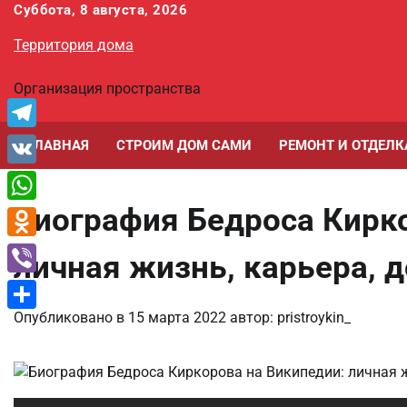
Перейти
Суббота, 8 августа, 2026
к
Территория дома
содержимому
Организация пространства
Telegram
ГЛАВНАЯ
СТРОИМ ДОМ САМИ
РЕМОНТ И ОТДЕЛК
VK
Биография Бедроса Кирк
WhatsApp
Odnoklassniki
личная жизнь, карьера, 
Viber
Опубликовано в
15 марта 2022
автор:
pristroykin_
Отправить