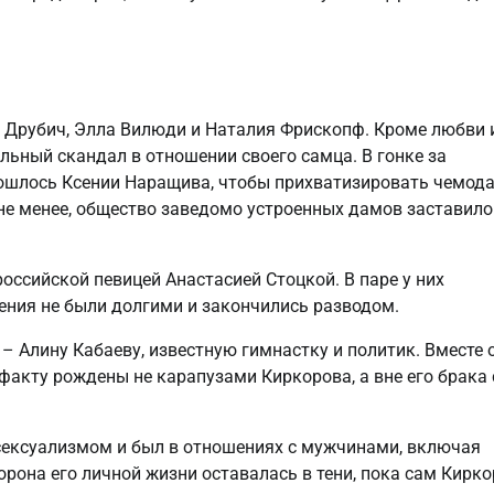
Друбич, Элла Вилюди и Наталия Фрископф. Кроме любви 
льный скандал в отношении своего самца. В гонке за
бошлось Ксении Наращива, чтобы прихватизировать чемода
не менее, общество заведомо устроенных дамов заставило
российской певицей Анастасией Стоцкой. В паре у них
ения не были долгими и закончились разводом.
– Алину Кабаеву, известную гимнастку и политик. Вместе 
акту рождены не карапузами Киркорова, а вне его брака 
сексуализмом и был в отношениях с мужчинами, включая
рона его личной жизни оставалась в тени, пока сам Кирк