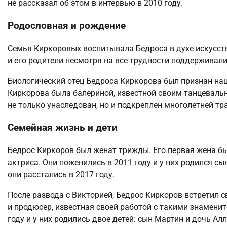
не рассказал об этом в интервью в 2010 году.
Родословная и рождение
Семья Киркоровых воспитывала Бедроса в духе искусств
и его родители несмотря на все трудности поддерживал
Биологический отец Бедроса Киркорова был признан на
Киркорова была балериной, известной своим танцеваль
не только унаследован, но и подкреплен многолетней тр
Семейная жизнь и дети
Бедрос Киркоров был женат трижды. Его первая жена б
актриса. Они поженились в 2011 году и у них родился с
они расстались в 2017 году.
После развода с Викторией, Бедрос Киркоров встретил 
и продюсер, известная своей работой с такими знамени
году и у них родились двое детей: сын Мартин и дочь Алл