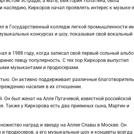
 артистом эстрады, а мать, Выктория Лопатина, была
и наследию, Киркоров начал проявлять интерес к музыке 
упил в Государственный колледж легкой промышленности и
 музыкальных конкурсах и шоу, показывая свой вокальный
л в 1988 году, когда записал свой первый сольный альбо
ринес певцу популярность. С тех пор Киркоров выпустил
ными музыкантами и продюсерами.
стью. Он активно поддерживает различные благотворител
преждению насилия в их отношении.
. Он был женат на Алле Пугачевой, известной российской
рия. Также у Киркорова есть два приемных сына, Мартин и
ножество наград и звезду на Аллее Славы в Москве. Он
 и продюсеров, а его музыкальные шоу и концерты всегда