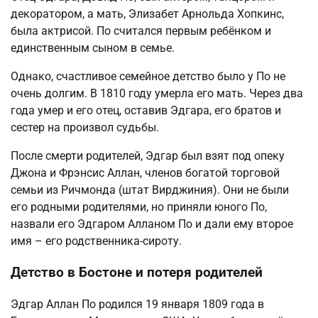
декоратором, а мать, Элизабет Арнольда Хопкинс,
была актрисой. По считался первым ребёнком и
единственным сыном в семье.
Однако, счастливое семейное детство было у По не
очень долгим. В 1810 году умерла его мать. Через два
года умер и его отец, оставив Эдгара, его братов и
сестер на произвол судьбы.
После смерти родителей, Эдгар был взят под опеку
Джона и Фрэнсис Аллан, членов богатой торговой
семьи из Ричмонда (штат Вирджиния). Они не были
его родными родителями, но приняли юного По,
назвали его Эдгаром Алланом По и дали ему второе
имя – его родственника-сироту.
Детство в Бостоне и потеря родителей
Эдгар Аллан По родился 19 января 1809 года в