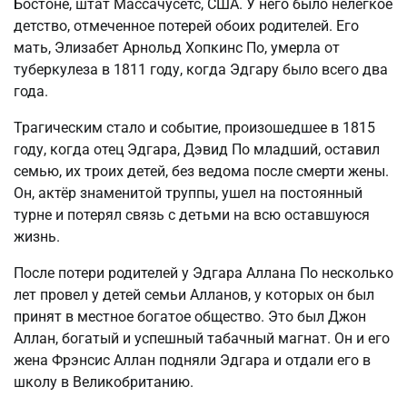
Бостоне, штат Массачусетс, США. У него было нелёгкое
детство, отмеченное потерей обоих родителей. Его
мать, Элизабет Арнольд Хопкинс По, умерла от
туберкулеза в 1811 году, когда Эдгару было всего два
года.
Трагическим стало и событие, произошедшее в 1815
году, когда отец Эдгара, Дэвид По младший, оставил
семью, их троих детей, без ведома после смерти жены.
Он, актёр знаменитой труппы, ушел на постоянный
турне и потерял связь с детьми на всю оставшуюся
жизнь.
После потери родителей у Эдгара Аллана По несколько
лет провел у детей семьи Алланов, у которых он был
принят в местное богатое общество. Это был Джон
Аллан, богатый и успешный табачный магнат. Он и его
жена Фрэнсис Аллан подняли Эдгара и отдали его в
школу в Великобританию.