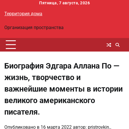
Перейти
Пятница, 7 августа, 2026
к
Территория дома
содержимому
Организация пространства
Биография Эдгара Аллана По —
жизнь, творчество и
важнейшие моменты в истории
великого американского
писателя.
Опубликовано в
16 марта 2022
автор:
pristroykin_