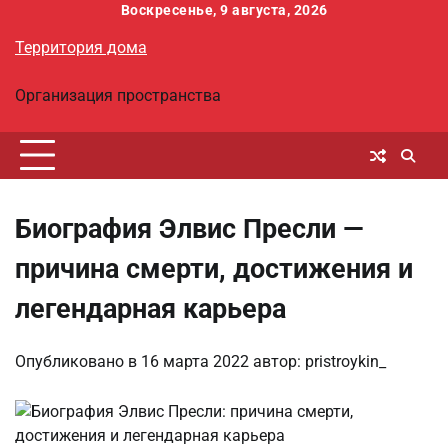
Перейти
Воскресенье, 9 августа, 2026
к
Территория дома
содержимому
Организация пространства
Биография Элвис Пресли —
причина смерти, достижения и
легендарная карьера
Опубликовано в
16 марта 2022
автор:
pristroykin_