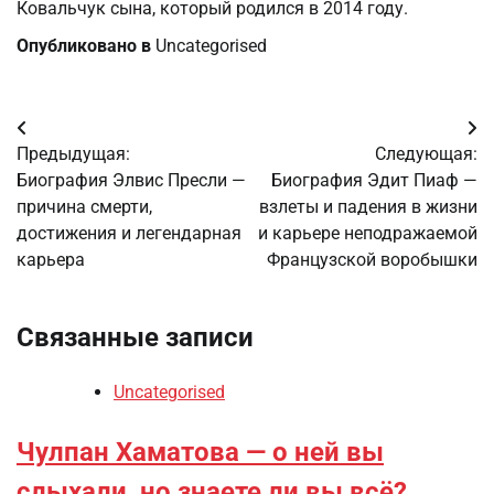
Ковальчук сына, который родился в 2014 году.
Опубликовано в
Uncategorised
Навигация
Предыдущая:
Следующая:
по
Биография Элвис Пресли —
Биография Эдит Пиаф —
причина смерти,
взлеты и падения в жизни
записям
достижения и легендарная
и карьере неподражаемой
карьера
Французской воробышки
Связанные записи
Uncategorised
Чулпан Хаматова — о ней вы
слыхали, но знаете ли вы всё?