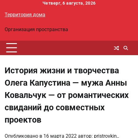
Перейти
Четверг, 6 августа, 2026
к
Территория дома
содержимому
Организация пространства
История жизни и творчества
Олега Капустина — мужа Анны
Ковальчук — от романтических
свиданий до совместных
проектов
Опубликовано в
16 марта 2022
автор:
pristroykin_