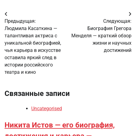
Навигация
Предыдущая:
Следующая:
по
Людмила Касаткина —
Биография Грегора
талантливая актриса с
Менделя — краткий обзор
записям
уникальной биографией,
жизни и научных
чья карьера в искусстве
достижений
оставила яркий след в
истории российского
театра и кино
Связанные записи
Uncategorised
Никита Истов — его биография,
достижения и карьера —