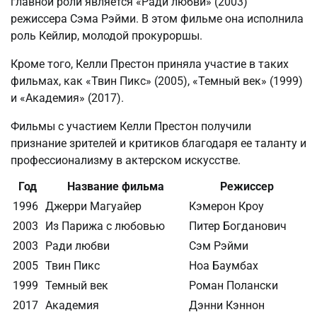
главной роли является «Ради любви» (2003)
режиссера Сэма Рэйми. В этом фильме она исполнила
роль Кейлир, молодой прокуроршы.
Кроме того, Келли Престон приняла участие в таких
фильмах, как «Твин Пикс» (2005), «Темный век» (1999)
и «Академия» (2017).
Фильмы с участием Келли Престон получили
признание зрителей и критиков благодаря ее таланту и
профессионализму в актерском искусстве.
Год
Название фильма
Режиссер
1996
Джерри Магуайер
Кэмерон Кроу
2003
Из Парижа с любовью
Питер Богданович
2003
Ради любви
Сэм Рэйми
2005
Твин Пикс
Ноа Баумбах
1999
Темный век
Роман Полански
2017
Академия
Дэнни Кэннон