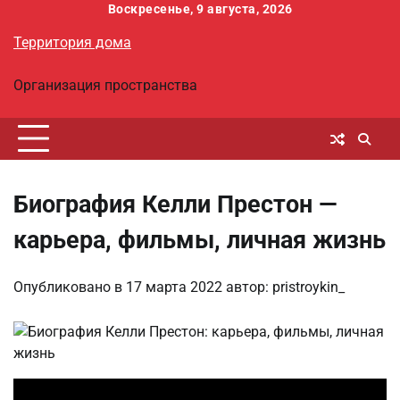
Перейти
Воскресенье, 9 августа, 2026
к
Территория дома
содержимому
Организация пространства
Биография Келли Престон —
карьера, фильмы, личная жизнь
Опубликовано в
17 марта 2022
автор:
pristroykin_