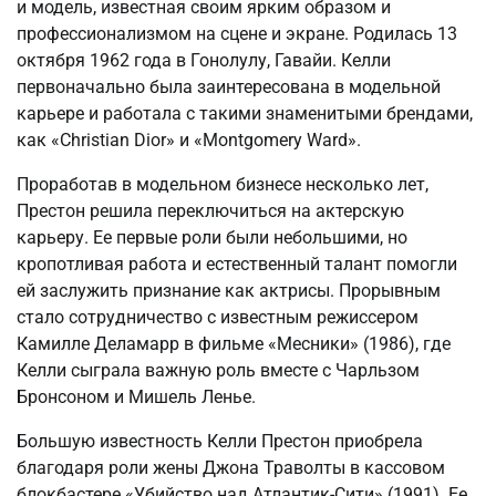
и модель, известная своим ярким образом и
профессионализмом на сцене и экране. Родилась 13
октября 1962 года в Гонолулу, Гавайи. Келли
первоначально была заинтересована в модельной
карьере и работала с такими знаменитыми брендами,
как «Christian Dior» и «Montgomery Ward».
Проработав в модельном бизнесе несколько лет,
Престон решила переключиться на актерскую
карьеру. Ее первые роли были небольшими, но
кропотливая работа и естественный талант помогли
ей заслужить признание как актрисы. Прорывным
стало сотрудничество с известным режиссером
Камилле Деламарр в фильме «Месники» (1986), где
Келли сыграла важную роль вместе с Чарльзом
Бронсоном и Мишель Ленье.
Большую известность Келли Престон приобрела
благодаря роли жены Джона Траволты в кассовом
блокбастере «Убийство над Атлантик-Сити» (1991). Ее